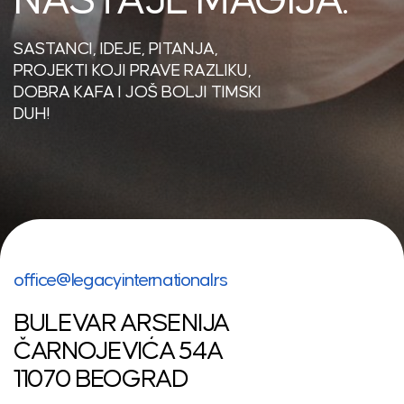
NASTAJE MAGIJA.
SASTANCI, IDEJE, PITANJA,
PROJEKTI KOJI PRAVE RAZLIKU,
DOBRA KAFA I JOŠ BOLJI TIMSKI
DUH!
office@legacyinternational.rs
BULEVAR ARSENIJA
ČARNOJEVIĆA 54A
11070 BEOGRAD