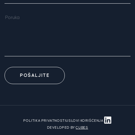
POŠALJITE
POLITIKA PRIVATNOSTI
USLOVI KORIŠĆENJA
DEVELOPED BY
CUBES