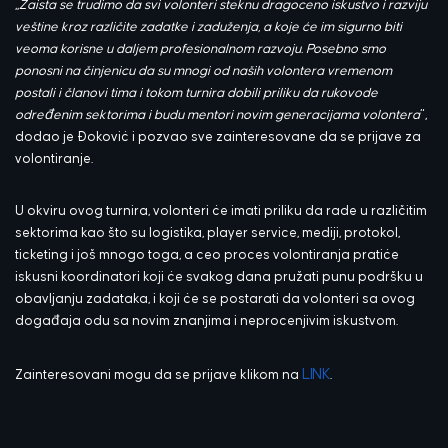
,,
Zaista se trudimo da svi volonteri steknu dragoceno iskustvo i razviju
veštine kroz različite zadatke i zaduženja, a koje će im sigurno biti
veoma korisne u daljem profesionalnom razvoju. Posebno smo
ponosni na činjenicu da su mnogi od naših volontera vremenom
postali i članovi tima i tokom turnira dobili priliku da rukovode
određenim sektorima i budu mentori novim generacijama volontera
“,
dodao je Đoković i pozvao sve zainteresovane da se prijave za
volontiranje.
U okviru ovog turnira, volonteri će imati priliku da rade u različitim
sektorima kao što su logistika, player service, mediji, protokol,
ticketing i još mnogo toga, a ceo proces volontiranja pratiće
iskusni koordinatori koji će svakog dana pružati punu podršku u
obavljanju zadataka, i koji će se postarati da volonteri sa ovog
događaja odu sa novim znanjima i neprocenjivim iskustvom.
LINK
Zainteresovani mogu da se prijave klikom na
.