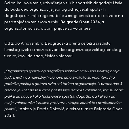
Svi oni koji vole tenis, uzbuđenje velikih sportskih događaja i žele
da budu deo organizacije jednog od najvećih spotskih
događaja u zemlji i regionu, biće u mogućnosti da to i ostvare na
predstojećem teniskom turniru
Belgrade Open 2024
, a
organizatori su već otvorili prijave za volontere.
Od 2. do 9. novembra, Beogradska arena će biti u središtu
teniskog sveta, a neizostavan deo organizacije velikog teniskog
turnira, kao i do sada, činiće volonteri.
,,
Organizacija sportskog događaja zahteva timski rad velikog broja
ljudi, a jedni od najvažnijih članova tima svakako su volonteri, čija
podrška postoji u gotovo svim sektorima organizacije. U prethodne 3
godine je kroz naše turnire prošlo više od 900 volontera, koji su dobili
priliku da nauče kako funkcioniše sportski događaj iza kulisa, i da
svoje volontersko iskustvo pretvore u trajne kontakte i profesionalne
prilike
“, istakao je Đorđe Đoković, direktor turnira Belgrade Open
2024.